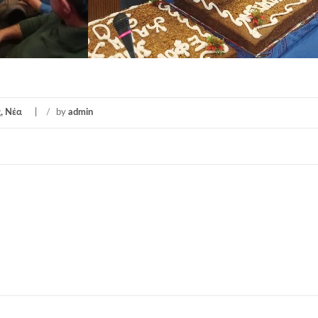
, Νέα
/
by
admin