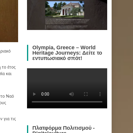
Olympia, Greece – World
δριακό
Heritage Journeys: Δείτε το
εντυπωσιακό σπότ!
 το έτος
ία και
 το Ναό
τους
ν για τις
Πλατφόρμα Πολιτισμού -