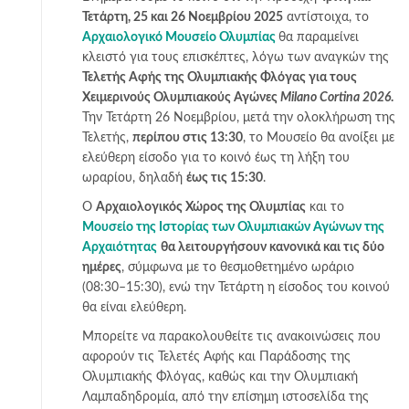
Τετάρτη, 25 και 26 Νοεμβρίου 2025
αντίστοιχα, το
Αρχαιολογικό Μουσείο Ολυμπίας
θα παραμείνει
κλειστό για τους επισκέπτες, λόγω των αναγκών της
Τελετής Αφής της Ολυμπιακής Φλόγας για τους
Χειμερινούς Ολυμπιακούς Αγώνες
Milano Cortina 2026
.
Την Τετάρτη 26 Νοεμβρίου, μετά την ολοκλήρωση της
Τελετής,
περίπου στις 13:30
, το Μουσείο θα ανοίξει με
ελεύθερη είσοδο για το κοινό έως τη λήξη του
ωραρίου, δηλαδή
έως τις 15:30
.
Ο
Αρχαιολογικός Χώρος της Ολυμπίας
και το
Μουσείο της Ιστορίας των Ολυμπιακών Αγώνων της
Αρχαιότητας
θα λειτουργήσουν κανονικά και τις δύο
ημέρες
, σύμφωνα με το θεσμοθετημένο ωράριο
(08:30–15:30), ενώ την Τετάρτη η είσοδος του κοινού
θα είναι ελεύθερη.
Μπορείτε να παρακολουθείτε τις ανακοινώσεις που
αφορούν τις Τελετές Αφής και Παράδοσης της
Ολυμπιακής Φλόγας, καθώς και την Ολυμπιακή
Λαμπαδηδρομία, από την επίσημη ιστοσελίδα της