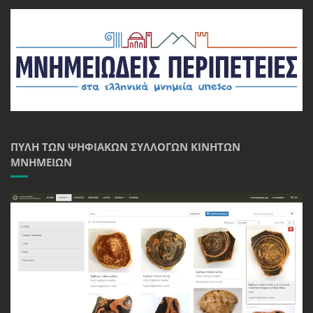
ΠΎΛΗ ΤΩΝ ΨΗΦΙΑΚΏΝ ΣΥΛΛΟΓΏΝ ΚΙΝΗΤΏΝ
ΜΝΗΜΕΊΩΝ