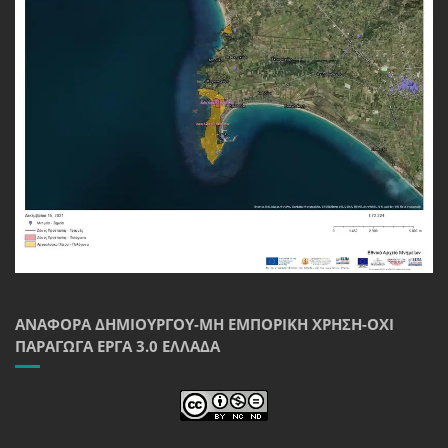
ΑΝΑΦΟΡΆ ΔΗΜΙΟΥΡΓΟΎ-ΜΗ ΕΜΠΟΡΙΚΉ ΧΡΉΣΗ-ΌΧΙ
ΠΑΡΆΓΩΓΑ ΈΡΓΑ 3.0 ΕΛΛΆΔΑ