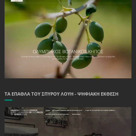
ΤΑ ΈΠΑΘΛΑ ΤΟΥ ΣΠΎΡΟΥ ΛΟΎΗ - ΨΗΦΙΑΚΉ ΈΚΘΕΣΗ