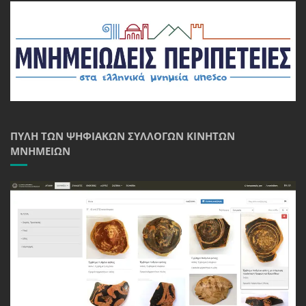
ΠΎΛΗ ΤΩΝ ΨΗΦΙΑΚΏΝ ΣΥΛΛΟΓΏΝ ΚΙΝΗΤΏΝ
ΜΝΗΜΕΊΩΝ