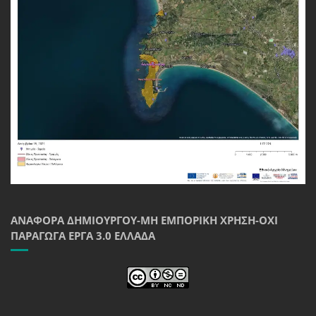
ΑΝΑΦΟΡΆ ΔΗΜΙΟΥΡΓΟΎ-ΜΗ ΕΜΠΟΡΙΚΉ ΧΡΉΣΗ-ΌΧΙ
ΠΑΡΆΓΩΓΑ ΈΡΓΑ 3.0 ΕΛΛΆΔΑ