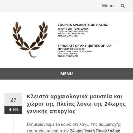
Menu
Skip
to
content
MENU
Skip
to
content
Κλειστά αρχαιολογικά μουσεία και
27
χώροι της Ηλείας λόγω της 24ωρης
ΦΕΒ
γενικής απεργίας
Ενημερώνουμε το κοινό ότι λόγω της συμμετοχής
του προσωπικού στην
24ωρη Γενική Πανελλαδική