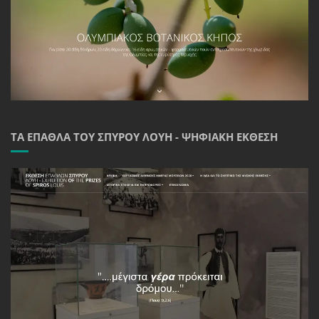
ΤΑ ΈΠΑΘΛΑ ΤΟΥ ΣΠΎΡΟΥ ΛΟΎΗ - ΨΗΦΙΑΚΉ ΈΚΘΕΣΗ