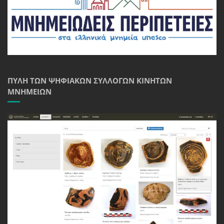
ΠΎΛΗ ΤΩΝ ΨΗΦΙΑΚΏΝ ΣΥΛΛΟΓΏΝ ΚΙΝΗΤΏΝ
ΜΝΗΜΕΊΩΝ