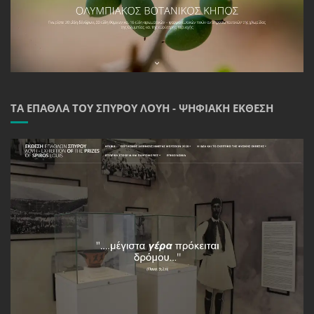
ΤΑ ΈΠΑΘΛΑ ΤΟΥ ΣΠΎΡΟΥ ΛΟΎΗ - ΨΗΦΙΑΚΉ ΈΚΘΕΣΗ