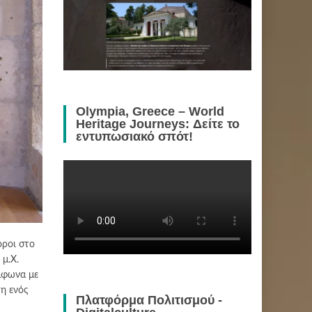
Olympia, Greece – World
Heritage Journeys: Δείτε το
εντυπωσιακό σπότ!
όροι στο
μ.Χ.
μφωνα με
η ενός
Πλατφόρμα Πολιτισμού -