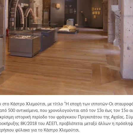
υ στο Κάστρο Χλεμούτσι, με τίτλο ”Η εποχή των ιπποτών-Οι σταυροφ
από 500 αντικείμενα, που χρονολογούνται από τον 13ο έως τον 15ο αι 
 κρίσιμη ιστορική περίοδο του φράγκικου Πριγκιπάτου της Αχαϊας. Σύ
ροκήρυξης 8Κ/2018 του ΑΣΕΠ, προβλέπεται μεταξύ άλλων η πρόσληψ
ερήσιου φύλακα για το Κάστρο Χλεμούτσι.