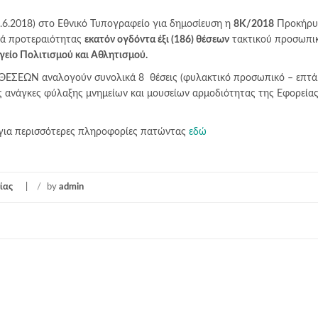
6.2018) στο Εθνικό Τυπογραφείο για δημοσίευση η
8Κ/2018
Προκήρυ
ρά προτεραιότητας
εκατόν ογδόντα έξι (186) θέσεων
τακτικού προσωπι
είο Πολιτισμού και Αθλητισμού.
ΣΕΩΝ αναλογούν συνολικά 8 θέσεις (φυλακτικό προσωπικό – επτ
ις ανάγκες φύλαξης μνημείων και μουσείων αρμοδιότητας της Εφορεία
για περισσότερες πληροφορίες πατώντας
εδώ
ίας
/
by
admin