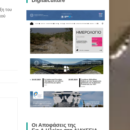
Digitalculture
ξη του
κού
ά
ς
Οι Αποφάσεις της