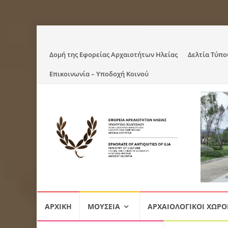
Skip
Δομή της Εφορείας Αρχαιοτήτων Ηλείας
Δελτία Τύπο
to
Επικοινωνία – Υποδοχή Κοινού
content
Skip
ΑΡΧΙΚΉ
ΜΟΥΣΕΊΑ
ΑΡΧΑΙΟΛΟΓΙΚΟΊ ΧΏΡΟ
to
content