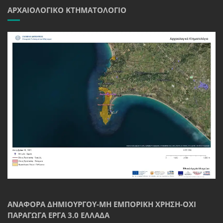
ΑΡΧΑΙΟΛΟΓΙΚΌ ΚΤΗΜΑΤΟΛΌΓΙΟ
ΑΝΑΦΟΡΆ ΔΗΜΙΟΥΡΓΟΎ-ΜΗ ΕΜΠΟΡΙΚΉ ΧΡΉΣΗ-ΌΧΙ
ΠΑΡΆΓΩΓΑ ΈΡΓΑ 3.0 ΕΛΛΆΔΑ