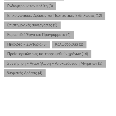
Ενδιαφέρουν τον πολίτη
(3)
Επικοινωνιακές Δράσεις και Πολιτιστικές Εκδηλώσεις
(12)
Επιστημονικές συνεργασίες
(5)
Ευρωπαϊκά Έργα και Προγράμματα
(4)
Ημερίδες – Συνέδρια
(3)
Καλωσόρισμα
(2)
Προϊστορικών έως υστερορωμαϊκών χρόνων
(16)
Συντήρηση – Αναστήλωση – Αποκατάσταση Μνημείων
(5)
Ψηφιακές Δράσεις
(4)