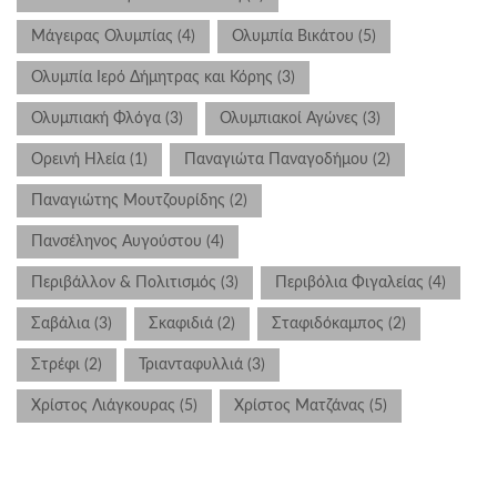
Μάγειρας Ολυμπίας
(4)
Ολυμπία Βικάτου
(5)
Ολυμπία Ιερό Δήμητρας και Κόρης
(3)
Ολυμπιακή Φλόγα
(3)
Ολυμπιακοί Αγώνες
(3)
Ορεινή Ηλεία
(1)
Παναγιώτα Παναγοδήμου
(2)
Παναγιώτης Μουτζουρίδης
(2)
Πανσέληνος Αυγούστου
(4)
Περιβάλλον & Πολιτισμός
(3)
Περιβόλια Φιγαλείας
(4)
Σαβάλια
(3)
Σκαφιδιά
(2)
Σταφιδόκαμπος
(2)
Στρέφι
(2)
Τριανταφυλλιά
(3)
Χρίστος Λιάγκουρας
(5)
Χρίστος Ματζάνας
(5)