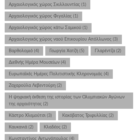
Αρχαιολογικός χώρος Σκιλλουντίας
(1)
Αρχαιολογικός χώρος Φιγαλίας
(1)
Αρχαιολογικός χώρος κάτω Σαμικού
(1)
Αρχαιολογικός χώρος ναού Eπικουρίου Απόλλωνος
(3)
Βαρθολομιό
(4)
Γεωργία Χατζή
(5)
Γλαρέντζα
(2)
Διεθνής Ημέρα Μουσείων
(4)
Ευρωπαϊκές Ημέρες Πολιτιστικής Κληρονομιάς
(4)
Ζαχαρούλα Λεβεντούρη
(2)
Η ψηφιακή έκθεση της ιστορίας των Ολυμπιακών Αγώνων
της αρχαιότητας
(2)
Κάστρο Χλεμούτσι
(3)
Κακόβατος Τριφυλλίας
(2)
Καυκανιά
(2)
Κλαδέος
(2)
Κωνσταντίνος Αντωνόπουλος
(4)