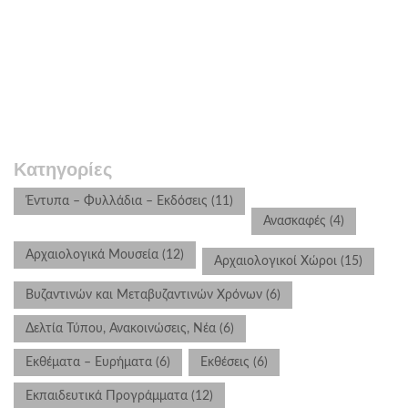
Κατηγορίες
Έντυπα – Φυλλάδια – Εκδόσεις
(11)
Ανασκαφές
(4)
Αρχαιολογικά Μουσεία
(12)
Αρχαιολογικοί Χώροι
(15)
Βυζαντινών και Μεταβυζαντινών Χρόνων
(6)
Δελτία Τύπου, Ανακοινώσεις, Νέα
(6)
Εκθέματα – Ευρήματα
(6)
Εκθέσεις
(6)
Εκπαιδευτικά Προγράμματα
(12)