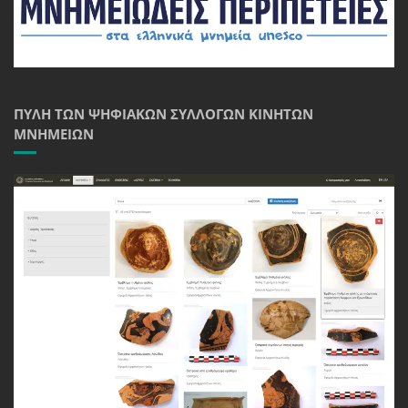
ΠΎΛΗ ΤΩΝ ΨΗΦΙΑΚΏΝ ΣΥΛΛΟΓΏΝ ΚΙΝΗΤΏΝ
ΜΝΗΜΕΊΩΝ