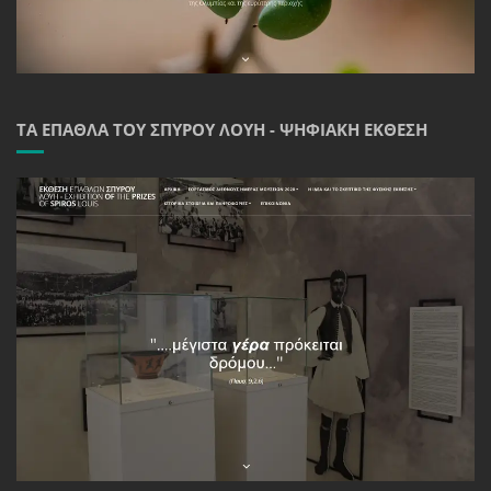
ΤΑ ΈΠΑΘΛΑ ΤΟΥ ΣΠΎΡΟΥ ΛΟΎΗ - ΨΗΦΙΑΚΉ ΈΚΘΕΣΗ