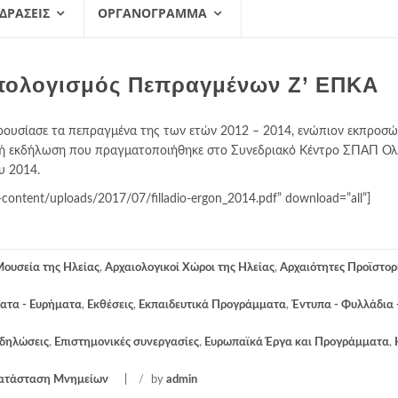
 ΔΡΆΣΕΙΣ
ΟΡΓΑΝΌΓΡΑΜΜΑ
πολογισμός Πεπραγμένων Ζ’ ΕΠΚΑ
ρουσίασε τα πεπραγμένα της των ετών 2012 – 2014, ενώπιον εκπροσ
τή εκδήλωση που πραγματοποιήθηκε στο Συνεδριακό Κέντρο ΣΠΑΠ Ολ
υ 2014.
p-content/uploads/2017/07/filladio-ergon_2014.pdf” download=”all”]
Μουσεία της Ηλείας
,
Αρχαιολογικοί Χώροι της Ηλείας
,
Αρχαιότητες Προϊστορ
ατα - Ευρήματα
,
Εκθέσεις
,
Εκπαιδευτικά Προγράμματα
,
Έντυπα - Φυλλάδια 
κδηλώσεις
,
Επιστημονικές συνεργασίες
,
Ευρωπαϊκά Έργα και Προγράμματα
,
κατάσταση Μνημείων
/
by
admin