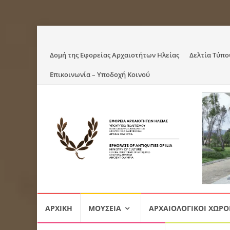
Skip
Δομή της Εφορείας Αρχαιοτήτων Ηλείας
Δελτία Τύπο
to
Επικοινωνία – Υποδοχή Κοινού
content
Skip
ΑΡΧΙΚΉ
ΜΟΥΣΕΊΑ
ΑΡΧΑΙΟΛΟΓΙΚΟΊ ΧΏΡΟ
to
content