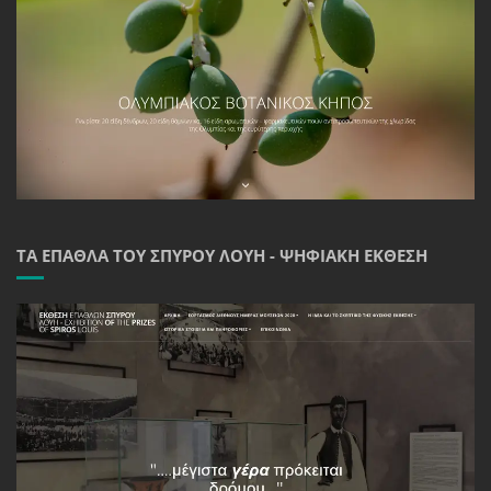
ΤΑ ΈΠΑΘΛΑ ΤΟΥ ΣΠΎΡΟΥ ΛΟΎΗ - ΨΗΦΙΑΚΉ ΈΚΘΕΣΗ