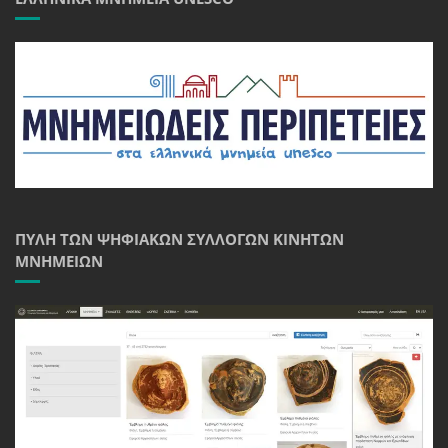
ΠΎΛΗ ΤΩΝ ΨΗΦΙΑΚΏΝ ΣΥΛΛΟΓΏΝ ΚΙΝΗΤΏΝ
ΜΝΗΜΕΊΩΝ