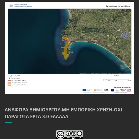
ΑΝΑΦΟΡΆ ΔΗΜΙΟΥΡΓΟΎ-ΜΗ ΕΜΠΟΡΙΚΉ ΧΡΉΣΗ-ΌΧΙ
ΠΑΡΆΓΩΓΑ ΈΡΓΑ 3.0 ΕΛΛΆΔΑ