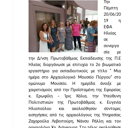
Την
Πέμπτη
20/06/20
19 η
ΕΦΑ
Ηλείας
σε
συνεργα
σία με
την Δ/νση Πρωτοβάθμιας Εκπαίδευσης της Π.Ε
Ηλείας διοργάνωσε με επιτυχία το 2ο βιωματικό
εργαστήριο για εκπαιδευτικούς με τίτλο ” Μια
ημέρα στο Αρχαιολογικό Μουσείο Πύργου” στο
ομώνυμο Μουσείο. Η ημερίδα άνοιξε με
χαιρετισμούς από την Προϊσταμένη της Εφορείας
κ. Ερωφίλη – Ίρις Κόλια, την Υπεύθυνη
Πολιτιστικών της Πρωτοβάθμιας κ. Ευγενία
Ηλιοπούλου και ακολούθησαν σύντομες
εισηγήσεις από τις αρχαιολόγους της Υπηρεσίας
Ζαχαρούλα Λεβεντούρη, Νάνσυ Ράλλη και τον
αρχαιολόγο Χρ. Λιάγκουρα. Στο τέλος ακολούθησε