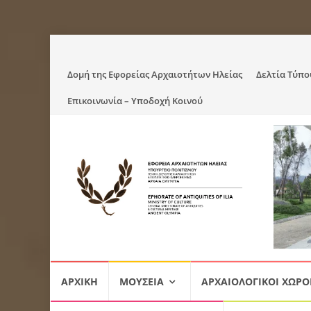
Skip
Δομή της Εφορείας Αρχαιοτήτων Ηλείας
Δελτία Τύπο
to
Επικοινωνία – Υποδοχή Κοινού
content
Skip
ΑΡΧΙΚΉ
ΜΟΥΣΕΊΑ
ΑΡΧΑΙΟΛΟΓΙΚΟΊ ΧΏΡΟ
to
content