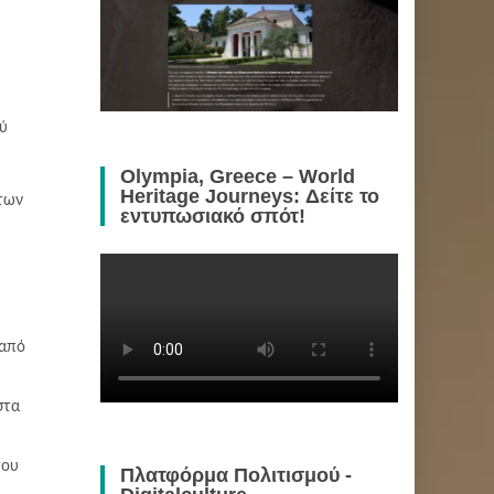
ύ
Olympia, Greece – World
Heritage Journeys: Δείτε το
ήτων
εντυπωσιακό σπότ!
 από
στα
του
Πλατφόρμα Πολιτισμού -