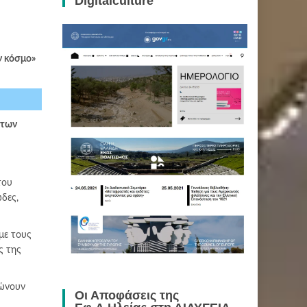
Digitalculture
ν κόσμο»
 των
του
δες,
με τους
ς της
νώνουν
Οι Αποφάσεις της