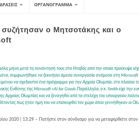
 ΔΡΆΣΕΙΣ
ΟΡΓΑΝΌΓΡΑΜΜΑ
ς συζήτησαν ο Μητσοτάκης και ο
oft
 μόλις μήνα μετά τη συνάντησή τους στο Νταβός από την οποία προέκυψε ισ
μένα, συμφωνήθηκε να ξεκινήσει άμεσα συνεργασία ανάμεσα στη Microsoft 
ιμένου να σχεδιαστεί ένα πρόγραμμα για την Αρχαία Ολυμπία, στο πλαίσιο τ
ής Ευθύνης της Microsoft «AI for Good».Παράλληλα, ο κ. Smith είχε την ευ
της Αρχαίας Ολυμπίας και να ξεναγηθεί από τα στελέχη του υπουργείου πολιτι
έτοντας πως ήταν τιμή του να επισκεφθεί τον χώρο όπου γεννήθηκαν οι Ολ
ου 2020 | 13:29 – Πατήστε στον σύνδεσμο για να μεταφερθείτε στον