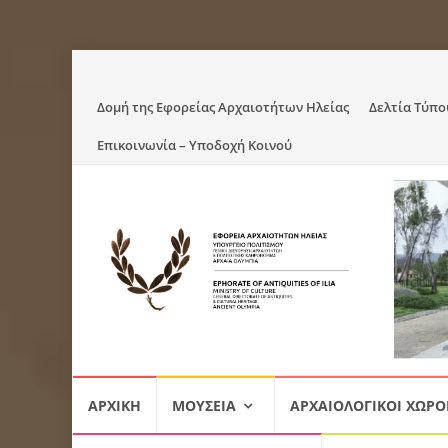
Skip
Δομή της Εφορείας Αρχαιοτήτων Ηλείας
Δελτία Τύπο
to
Επικοινωνία – Υποδοχή Κοινού
content
Skip
ΑΡΧΙΚΉ
ΜΟΥΣΕΊΑ
ΑΡΧΑΙΟΛΟΓΙΚΟΊ ΧΏΡΟ
to
content