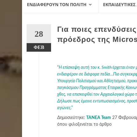
ΕΝΔΙΑΦΈΡΟΥΝ ΤΟΝ ΠΟΛΊΤΗ
ΕΚΠΑΙΔΕΥΤΙΚΈΣ
Για ποιες επενδύσει
28
πρόεδρος της Micros
ΦΕΒ
“
Η επίσκεψη αυτή του κ. Smith έρχεται έναν
ενδιαφέρον σε διάφορα πεδία…Πιο συγκεκρι
Υπουργείο Πολιτισμού και Αθλητισμού, προκε
παγκόσμιου Προγράμματος Εταιρικής Κοινωνικ
χθες, να επισκεφθεί τον Αρχαιολογικό χώρο 
Δήλωσε πως έμεινε εντυπωσιασμένος, προσθ
αγώνες
.”
Δημοσιεύτηκε:
TANEA Team
27 Φεβρουαρί
όπου φιλοξενείται το άρθρο