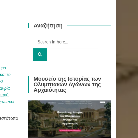
Αναζήτηση
Search
for:
χυρό
και το
Μουσείο της Ιστορίας των
ου
Ολυμπιακών Αγώνων της
καιρία
Αρχαιότητας
σμού.
υμπιακοί
 ιστότοπο