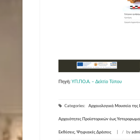
Πηγή:
ΥΠ.ΠΟ.Α. – Δελτίο Τύπου
Categories:
Αρχαιολογικά Μουσεία της 
Αρχαιότητες Προϊστορικών έως Υστερορωμα
Εκθέσεις
,
Ψηφιακές Δράσεις
/
by
adm