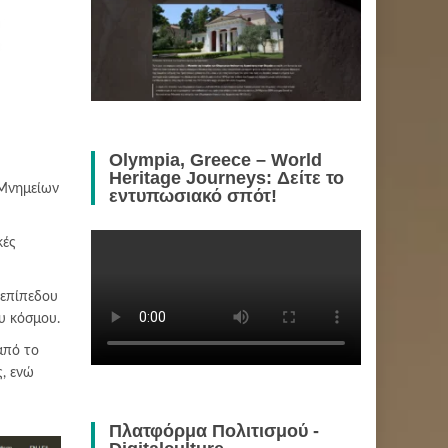
Olympia, Greece – World
Heritage Journeys: Δείτε το
 Μνημείων
εντυπωσιακό σπότ!
κές
υεπίπεδου
υ κόσμου.
πό το
, ενώ
Πλατφόρμα Πολιτισμού -