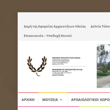
Skip
Δομή της Εφορείας Αρχαιοτήτων Ηλείας
Δελτία Τύπο
to
Επικοινωνία – Υποδοχή Κοινού
content
Skip
ΑΡΧΙΚΉ
ΜΟΥΣΕΊΑ
ΑΡΧΑΙΟΛΟΓΙΚΟΊ ΧΏΡΟ
to
content