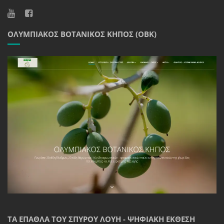
ΟΛΥΜΠΙΑΚΌΣ ΒΟΤΑΝΙΚΌΣ ΚΉΠΟΣ (ΟΒΚ)
ΤΑ ΈΠΑΘΛΑ ΤΟΥ ΣΠΎΡΟΥ ΛΟΎΗ - ΨΗΦΙΑΚΉ ΈΚΘΕΣΗ