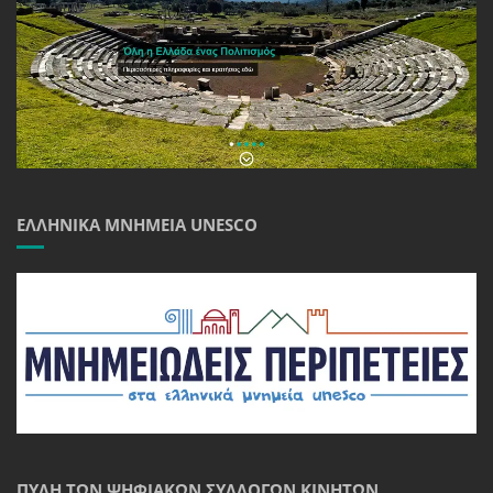
ΕΛΛΗΝΙΚΆ ΜΝΗΜΕΊΑ UNESCO
ΠΎΛΗ ΤΩΝ ΨΗΦΙΑΚΏΝ ΣΥΛΛΟΓΏΝ ΚΙΝΗΤΏΝ