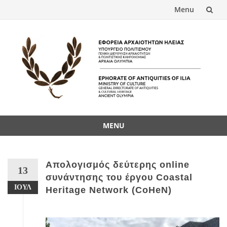
Menu
Skip
to
content
MENU
Skip
to
content
Απολογισμός δεύτερης online
13
συνάντησης του έργου Coastal
ΙΟΎΛ
Heritage Network (CoHeN)