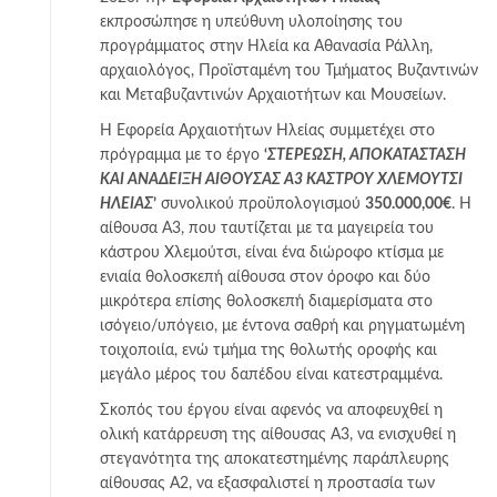
εκπροσώπησε η υπεύθυνη υλοποίησης του
προγράμματος στην Ηλεία κα Αθανασία Ράλλη,
αρχαιολόγος, Προϊσταμένη του Τμήματος Βυζαντινών
και Μεταβυζαντινών Αρχαιοτήτων και Μουσείων.
Η Εφορεία Αρχαιοτήτων Ηλείας συμμετέχει στο
πρόγραμμα με το έργο
‘
ΣΤΕΡΕΩΣΗ, ΑΠΟΚΑΤΑΣΤΑΣΗ
ΚΑΙ ΑΝΑΔΕΙΞΗ ΑΙΘΟΥΣΑΣ Α3 ΚΑΣΤΡΟΥ ΧΛΕΜΟΥΤΣΙ
ΗΛΕΙΑΣ
’
συνολικού προϋπολογισμού
350.000,00€
. Η
αίθουσα Α3, που ταυτίζεται με τα μαγειρεία του
κάστρου Χλεμούτσι, είναι ένα διώροφο κτίσμα με
ενιαία θολοσκεπή αίθουσα στον όροφο και δύο
μικρότερα επίσης θολοσκεπή διαμερίσματα στο
ισόγειο/υπόγειο, με έντονα σαθρή και ρηγματωμένη
τοιχοποιία, ενώ τμήμα της θολωτής οροφής και
μεγάλο μέρος του δαπέδου είναι κατεστραμμένα.
Σκοπός του έργου είναι αφενός να αποφευχθεί η
ολική κατάρρευση της αίθουσας Α3, να ενισχυθεί η
στεγανότητα της αποκατεστημένης παράπλευρης
αίθουσας Α2, να εξασφαλιστεί η προστασία των