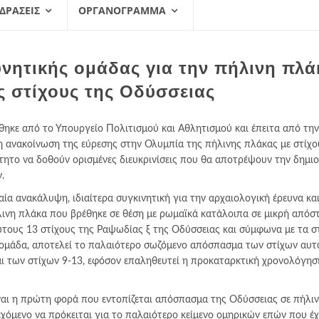
 ΔΡΆΣΕΙΣ
ΟΡΓΑΝΌΓΡΑΜΜΑ
νητικής ομάδας για την πήλινη πλά
ς στίχους της Οδύσσειας
θηκε από το Υπουργείο Πολιτισμού και Αθλητισμού και έπειτα από τη
 ανακοίνωση της εύρεσης στην Ολυμπία της πήλινης πλάκας με στίχο
τητο να δοθούν ορισμένες διευκρινίσεις που θα αποτρέψουν την δημι
.
ία ανακάλυψη, ιδιαίτερα συγκινητική για την αρχαιολογική έρευνα και
λινη πλάκα που βρέθηκε σε θέση με ρωμαϊκά κατάλοιπα σε μικρή απόσ
ώτους 13 στίχους της Ραψωδίας ξ της Οδύσσειας και σύμφωνα με τα σ
ή ομάδα, αποτελεί το παλαιότερο σωζόμενο απόσπασμα των στίχων αυτ
αι των στίχων 9-13, εφόσον επαληθευτεί η προκαταρκτική χρονολόγησ
είναι η πρώτη φορά που εντοπίζεται απόσπασμα της Οδύσσειας σε πήλι
εχόμενο να πρόκειται για το παλαιότερο κείμενο ομηρικών επών που έχ