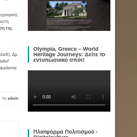
ιγραφικό,
ρώτη
υση της
Olympia, Greece – World
Heritage Journeys: Δείτε το
adt), Δρ.
εντυπωσιακό σπότ!
allof
 Akademie
by
admin
Πλατφόρμα Πολιτισμού -