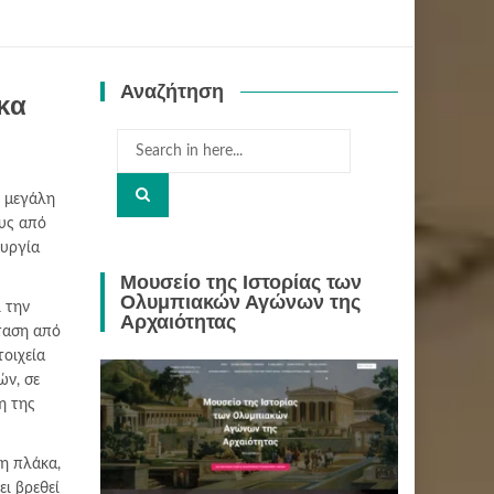
Αναζήτηση
κα
Search
for:
ν μεγάλη
υς από
ουργία
Μουσείο της Ιστορίας των
Ολυμπιακών Αγώνων της
 την
Αρχαιότητας
ταση από
τοιχεία
ών, σε
η της
νη πλάκα,
ει βρεθεί