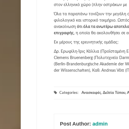
στον ελληνικό χώρο (πλην οστράκων με 1
Όλα τα παραπάνω τονίζουν την μεγάλη σ
φιλολογικό και ιστορικό τεκμήριο. Ωστ
ανακοίνωση
ότι όλα τα ανωτέρω αποτελού
επιγραφής
, η οποία θα ακολουθήσει σε 
Εκ μέρους της ερευνητικής ομάδας:
Δρ. Ερωφίλη-Ίρις Κόλλια (Προϊσταμένη Εφ
Clemens Bruenenberg (Πoλυτεχνείο Darmst
(Berlin-Brandenburgische Akademie der Wis
der Wissenschaften), Kαθ. Andreas Vött 
Categories:
Ανασκαφές
,
Δελτία Τύπου, 
Post Author:
admin