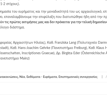
-2 στίχους).
ημασία του ευρήματος και την μοναδικότητά του ως αρχαιολογικό, επ
όσο, επαναλαμβάνουμε την επιφύλαξη που διατυπώθηκε ήδη από την π
ν τις πρώτες εκτιμήσεις μας και δεν πρόκειται για την τελική δημοσίε
εύλογο διάστημα.
ορείας Αρχαιοτήτων Ηλείας), Kαθ. Franziska Lang (Πoλυτεχνείο Darmst
adt), Kαθ. Hans-Joachim Gehrke (Πανεπιστήμιο Freiburg), Kαθ. Klaus H
senschaften, Inscriptiones Graecae), Δρ. Birgitta Eder (Österreichische
(Πανεπιστήμιο Mainz)
Ανακοινώσεις, Νέα
,
Εκθέματα - Ευρήματα
,
Επιστημονικές συνεργασίες
/