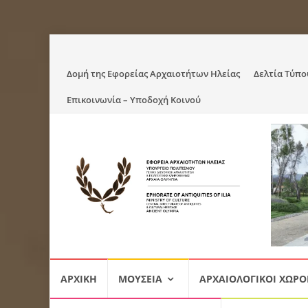
Skip
Δομή της Εφορείας Αρχαιοτήτων Ηλείας
Δελτία Τύπο
to
Επικοινωνία – Υποδοχή Κοινού
content
Skip
ΑΡΧΙΚΉ
ΜΟΥΣΕΊΑ
ΑΡΧΑΙΟΛΟΓΙΚΟΊ ΧΏΡΟ
to
content