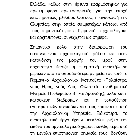
Ελλάδα, καθώς στην έρευνα εφαρμόστηκαν για
πρώτη φορά πρωτοποριακές για την εποχή
επιστημονικές μέθοδοι. Ωστόσο, η ανασκαφή της
Ολυμπίας, στην οποία συμμετείχαν κάποιοι από
τους σημαντικότερους Γερμανούς αρχαιολόγους
και αρχιτέκτονες, συνεχίζεται ως σήμερα.
Σημαντικό ρόλο στην διαμόρφωση του
οργανωμένου αρχαιολογικού ρόλου και στην
κατανόηση της μορφής του ιερού στην
αρχαιότητα έπαιξε η τμηματική αναστήλωση
μερικών από τα σπουδαιότερα μνημεία του από το
Γερμανικό Αρχαιολογικό Ινστιτούτο (Παλαίστρα,
ναός Ήρας, ναός Διός, Φιλιππείο, αναθηματικό
Μνημείο Πτολεμαίου Β΄ και Αρσινόης), αλλά και η
κατασκευή διαδρομών και η τοποθέτηση
ενημερωτικών πινακίδων για τους επισκέπτες από
την Αρχαιολογική Υπηρεσία. Ειδικότερα, τα
αναστηλωτικά έργα έχουν μεταβάλει ριζικά την
εικόνα του αρχαιολογικού χώρου, καθώς πέρα από
τη μεγάλη επιστημονική σημασία τους, βοηθούν