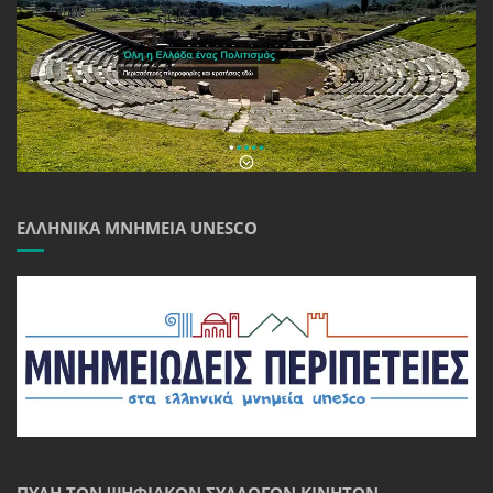
ΕΛΛΗΝΙΚΆ ΜΝΗΜΕΊΑ UNESCO
ΠΎΛΗ ΤΩΝ ΨΗΦΙΑΚΏΝ ΣΥΛΛΟΓΏΝ ΚΙΝΗΤΏΝ