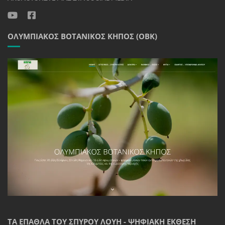
ΟΛΥΜΠΙΑΚΌΣ ΒΟΤΑΝΙΚΌΣ ΚΉΠΟΣ (ΟΒΚ)
ΤΑ ΈΠΑΘΛΑ ΤΟΥ ΣΠΎΡΟΥ ΛΟΎΗ - ΨΗΦΙΑΚΉ ΈΚΘΕΣΗ