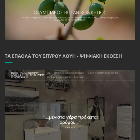
ΤΑ ΈΠΑΘΛΑ ΤΟΥ ΣΠΎΡΟΥ ΛΟΎΗ - ΨΗΦΙΑΚΉ ΈΚΘΕΣΗ