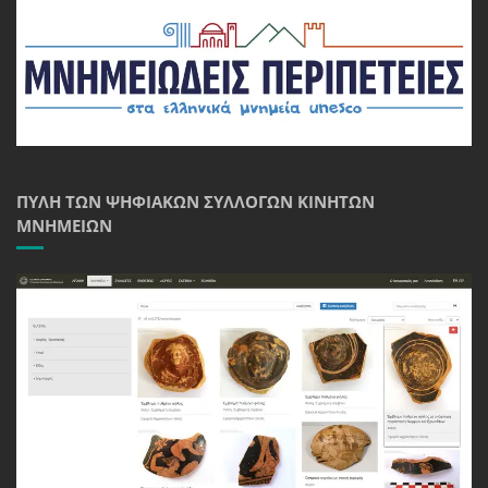
ΠΎΛΗ ΤΩΝ ΨΗΦΙΑΚΏΝ ΣΥΛΛΟΓΏΝ ΚΙΝΗΤΏΝ
ΜΝΗΜΕΊΩΝ