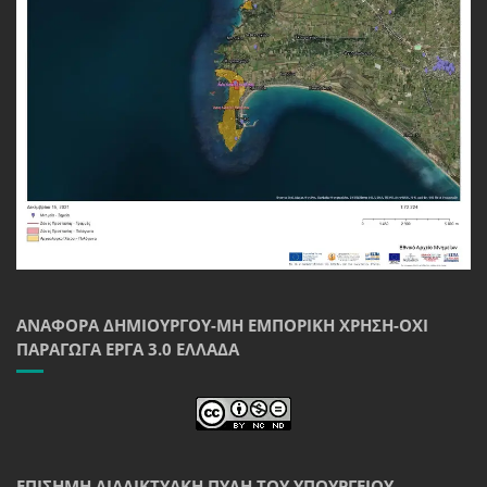
ΑΝΑΦΟΡΆ ΔΗΜΙΟΥΡΓΟΎ-ΜΗ ΕΜΠΟΡΙΚΉ ΧΡΉΣΗ-ΌΧΙ
ΠΑΡΆΓΩΓΑ ΈΡΓΑ 3.0 ΕΛΛΆΔΑ
ΕΠΊΣΗΜΗ ΔΙΑΔΙΚΤΥΑΚΉ ΠΎΛΗ ΤΟΥ ΥΠΟΥΡΓΕΊΟΥ