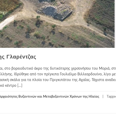
ης Γλαρέντζας
εται, στο βορειοδυτικό άκρο της δυτικότερης χερσονήσου του Μοριά, στ
λήνης. Ιδρύθηκε από τον πρίγκιπα Γουλιέλμο Βιλλεαρδουίνο, λίγο με
βασική σκάλα για τα πλοία του Πριγκιπάτου της Αχαΐας. Τάχιστα αναδει
κό κέντρο […]
Αρχαιότητες Βυζαντινών και Μεταβυζαντινών Χρόνων της Ηλείας
Tagge