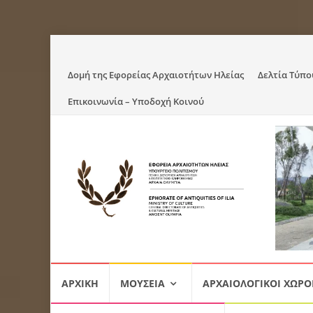
Skip
Δομή της Εφορείας Αρχαιοτήτων Ηλείας
Δελτία Τύπο
to
Επικοινωνία – Υποδοχή Κοινού
content
Skip
ΑΡΧΙΚΉ
ΜΟΥΣΕΊΑ
ΑΡΧΑΙΟΛΟΓΙΚΟΊ ΧΏΡΟ
to
content