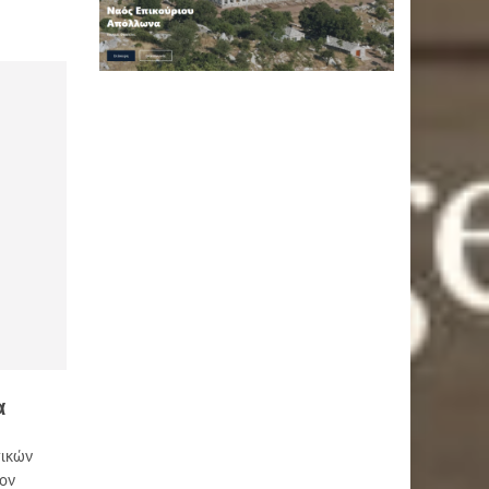
α
τικών
τον