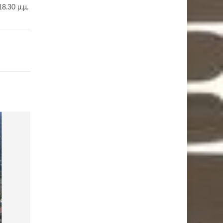
8.30 μ.μ.