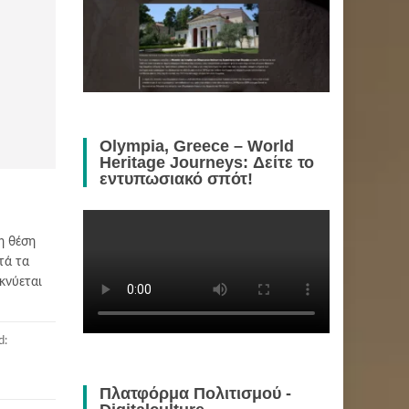
Olympia, Greece – World
Heritage Journeys: Δείτε το
εντυπωσιακό σπότ!
η θέση
τά τα
κνύεται
d:
Πλατφόρμα Πολιτισμού -